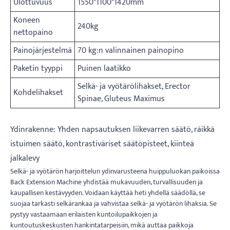
Ulottuvuus
1550*1100*1420mm
Koneen
240kg
nettopaino
Painojärjestelmä
70 kg:n valinnainen painopino
Paketin tyyppi
Puinen laatikko
Selkä- ja vyötärölihakset, Erector
Kohdelihakset
Spinae, Gluteus Maximus
Ydinrakenne: Yhden napsautuksen liikevarren säätö, räikkä
istuimen säätö, kontrastiväriset säätöpisteet, kiinteä
jalkalevy
Selkä- ja vyötärön harjoittelun ydinvarusteena huippuluokan paikoissa
Back Extension Machine yhdistää mukavuuden, turvallisuuden ja
kaupallisen kestävyyden. Voidaan käyttää heti yhdellä säädöllä, se
suojaa tarkasti selkärankaa ja vahvistaa selkä- ja vyötärön lihaksia. Se
pystyy vastaamaan erilaisten kuntoilupaikkojen ja
kuntoutuskeskusten hankintatarpeisiin, mikä auttaa paikkoja