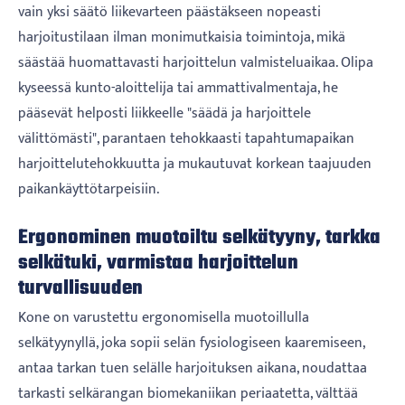
vain yksi säätö liikevarteen päästäkseen nopeasti
harjoitustilaan ilman monimutkaisia ​​toimintoja, mikä
säästää huomattavasti harjoittelun valmisteluaikaa. Olipa
kyseessä kunto-aloittelija tai ammattivalmentaja, he
pääsevät helposti liikkeelle "säädä ja harjoittele
välittömästi", parantaen tehokkaasti tapahtumapaikan
harjoittelutehokkuutta ja mukautuvat korkean taajuuden
paikankäyttötarpeisiin.
Ergonominen muotoiltu selkätyyny, tarkka
selkätuki, varmistaa harjoittelun
turvallisuuden
Kone on varustettu ergonomisella muotoillulla
selkätyynyllä, joka sopii selän fysiologiseen kaaremiseen,
antaa tarkan tuen selälle harjoituksen aikana, noudattaa
tarkasti selkärangan biomekaniikan periaatetta, välttää