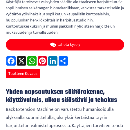
Käyttäjät tarvitsevat vain yhden säädön aloittaakseen harjoittelun. Se
sopii ihmisen selkärangan biomekaniikkaan, vahvistaa tarkasti selän ja
vyötärön ydinlihaksia ja sopii ketjun kaupallisiin kuntosaleihin,
huippuluokan henkilökohtaisiin harjoitusstudioihin,
kuntoutuskeskuksiin ja muihin paikkoihin yhdistäen harjoittelun
mukavuuden ja turvallisuuden.
Lähetä kysely
Facebook
X
WhatsApp
Pinterest
LinkedIn
Share
Tuotteen Kuvaus
Yhden napsautuksen säätörakenne,
käyttövalmis, aikaa säästävä ja tehokas
Back Extension Machine on varustettu humanisoidulla
älykkäällä suunnittelulla, joka yksinkertaistaa täysin
harjoittelun valmisteluprosessia. Käyttäjien tarvitsee tehdä