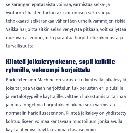
selkärangan epätasaista voimaa, varmistaa selkä- ja
vyötärön lihasten tarkan aktivoitumisen sekä suojaa
tehokkaasti selkärankaa vähentäen urheiluvammojen riskiä.
Vaikka harjoittaisitkin selän venytystä pitkään, voit säilyttää
mukavan asennon, mikä parantaa harjoittelukokemusta ja
turvallisuutta.
Kiinteä jalkalevyrakenne, sopii kaikille
ryhmille, vakaampi harjoittelu
Back Extension Machine on varustettu kiinteällä jalkalevyllä,
joka tarjoaa vakaan harjoittelun tukiperustan eri pituisille
ja vartalotyypeille käyttäjille, välttäen liukastumista, tärinää
ja muita ongelmia harjoituksen aikana sekä varmistaa
normaalin harjoitusasennon. Kiinteä jalkalevy on yhdistetty
kohtuulliseen voimaa kantavaan muotoiluun, jonka avulla
käyttäjät voivat käyttää voimaa tasaisemmin