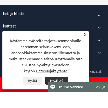
Tietoja Meistä
Tuotteet
X
Uutiset
Käytämme evästeitä tarjotaksemme sinulle
paremman selauskokemuksen,
Ota Meihin Yhteyttä
analysoidaksemme sivuston liikennettä ja
mukauttaaksemme sisältöä. Käyttämällä tätä
sivustoa hyväksyt evästeiden
käytön.
Tietosuojakäytäntö
Copyright © 2026 Qingdao Yingruis Fitness Technology Co., Ltd.
Kaikki oikeudet pidätetään.
Hylätä
Hyväksyä
Follow Us




Online Service