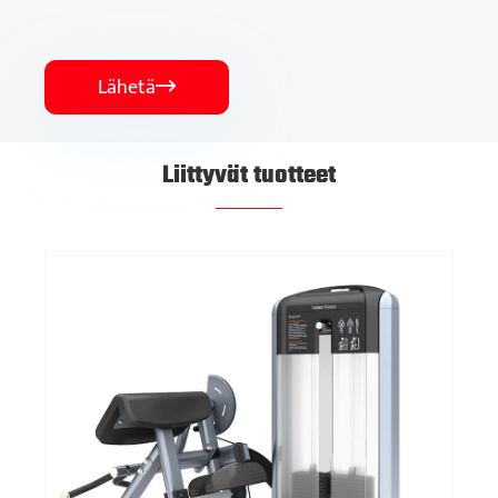
Lähetä

Liittyvät tuotteet