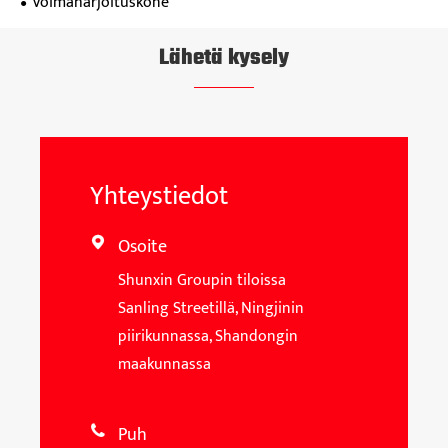
Voimaharjoituskone
Lähetä kysely
Yhteystiedot
Osoite

Shunxin Groupin tiloissa
Sanling Streetillä, Ningjinin
piirikunnassa, Shandongin
maakunnassa
Puh
