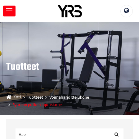
Tuotteet
Koti
Tuotteet
Voimaharjoittelukone
Pyöreän putken lujuuskone