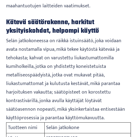
maahantuotujen laitteiden vaatimukset.
Kätevä säätörakenne, harkitut
yksityiskohdat, helpompi käyttö
Selän jatkokoneessa on räikkä istuinsäätö, joka voidaan
avata nostamalla vipua, mikä tekee käytöstä kätevää ja
tehokasta; kahvat on varustettu liukastumattomilla
kumiholkeilla, jotka on yhdistetty koneistetuista
metalliseospäädyistä, jotka ovat mukavat pitää,
liukastumattomat ja kulutusta kestävät, mikä parantaa
harjoituksen vakautta; säätöpisteet on korostettu
kontrastivärillä, jonka avulla käyttäjät löytävät
säätöasennon nopeasti, mikä yksinkertaistaa entisestään
käyttöprosessia ja parantaa käyttömukavuutta.
Tuotteen nimi
Selän jatkokone