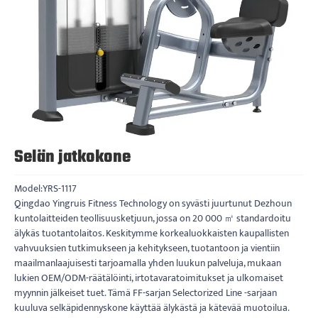
Selän jatkokone
Model:YRS-1117
Qingdao Yingruis Fitness Technology on syvästi juurtunut Dezhoun
kuntolaitteiden teollisuusketjuun, jossa on 20 000 ㎡ standardoitu
älykäs tuotantolaitos. Keskitymme korkealuokkaisten kaupallisten
vahvuuksien tutkimukseen ja kehitykseen, tuotantoon ja vientiin
maailmanlaajuisesti tarjoamalla yhden luukun palveluja, mukaan
lukien OEM/ODM-räätälöinti, irtotavaratoimitukset ja ulkomaiset
myynnin jälkeiset tuet. Tämä FF-sarjan Selectorized Line -sarjaan
kuuluva selkäpidennyskone käyttää älykästä ja kätevää muotoilua.