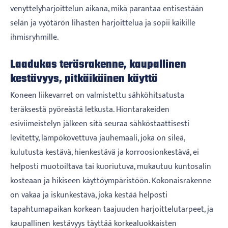
venyttelyharjoittelun aikana, mikä parantaa entisestään
selän ja vyötärön lihasten harjoittelua ja sopii kaikille
ihmisryhmille.
Laadukas teräsrakenne, kaupallinen
kestävyys, pitkäikäinen käyttö
Koneen liikevarret on valmistettu sähköhitsatusta
teräksestä pyöreästä letkusta. Hiontarakeiden
esiviimeistelyn jälkeen sitä seuraa sähköstaattisesti
levitetty, lämpökovettuva jauhemaali, joka on sileä,
kulutusta kestävä, hienkestävä ja korroosionkestävä, ei
helposti muotoiltava tai kuoriutuva, mukautuu kuntosalin
kosteaan ja hikiseen käyttöympäristöön. Kokonaisrakenne
on vakaa ja iskunkestävä, joka kestää helposti
tapahtumapaikan korkean taajuuden harjoittelutarpeet, ja
kaupallinen kestävyys täyttää korkealuokkaisten