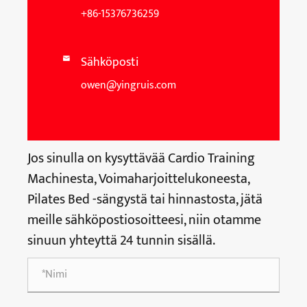
+86-15376736259
Sähköposti

owen@yingruis.com
Jos sinulla on kysyttävää Cardio Training
Machinesta, Voimaharjoittelukoneesta,
Pilates Bed -sängystä tai hinnastosta, jätä
meille sähköpostiosoitteesi, niin otamme
sinuun yhteyttä 24 tunnin sisällä.