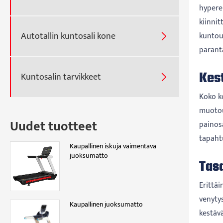
hyperek
kiinnit
Autotallin kuntosali kone
kuntout

parant
Kest
Kuntosalin tarvikkeet

Koko ko
muotou
Uudet tuotteet
painos
tapaht
Kaupallinen iskuja vaimentava
juoksumatto
Tasa
Erittä
venytys
Kaupallinen juoksumatto
kestäv