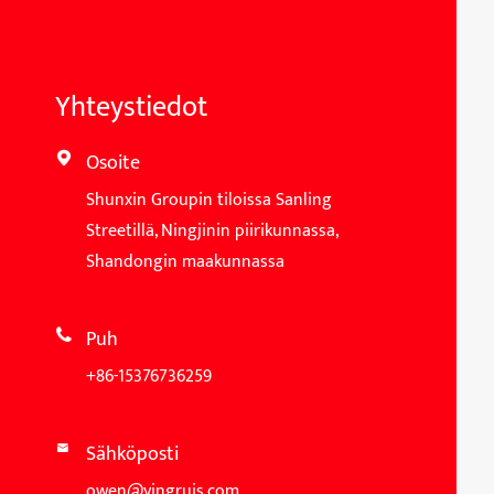
Yhteystiedot
Osoite

Shunxin Groupin tiloissa Sanling
Streetillä, Ningjinin piirikunnassa,
Shandongin maakunnassa
Puh

+86-15376736259
Sähköposti

owen@yingruis.com