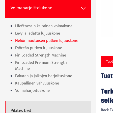
Voimaharjoittelukone

Lifefitnessin kaltainen voimakone
Levyllä ladattu lujuuskone
Neliönmuotoisen putken lujuuskone
Pyöreän putken lujuuskone
Pin Loaded Strength Machine
Tuot
Pin Loaded Premium Strength
Machine
Tuot
Pakaran ja jalkojen harjoituskone
Kaupallinen vahvuuskone
Tar
Voimaharjoituskone
selk
Back E
Pilates bed