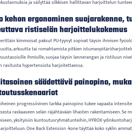
okustannuksia ja säilyttää silkkisen hallittavan harjoittelun tunte
o kehon ergonominen suojarakenne, t
uttava ristiselän harjoittelukokemus
 erittäin kimmoisat paksut PU-tyynyt sopivat täysin ihmisen fysiolog
uutta, arkuutta tai romahtamista pitkien istumavyötäröharjoitteluj
uustasoisille ihmisille, suojaa täysin lannerangan ja ristiluun niv
n rasitusta hypertensiota harjoitettaessa.
itasoinen säädettävä painopino, mukau
toutusskenaariot
iheinen progressiivinen tarkka painopino tukee vapaata intensit
ksesta raskaaseen selän räjähtävään lihasten rakentamiseen. Se 
iseen, yksityisiin kuntoutusryhmätunteihin, HYROX-ydinkuntoharjo
arjoitteluun. One Back Extension -kone täyttää koko syklin ammatti