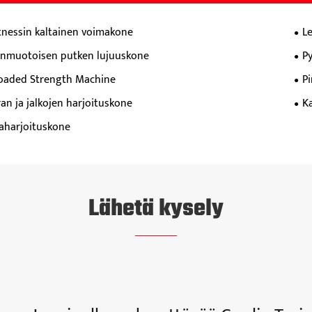
itnessin kaltainen voimakone
L
önmuotoisen putken lujuuskone
P
Loaded Strength Machine
P
an ja jalkojen harjoituskone
K
aharjoituskone
Lähetä kysely