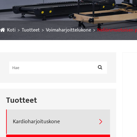
Koti
Tuotteet
Voimaharjoittelukone
Neliönmuotoisen p
Tuotteet
Kardioharjoituskone
