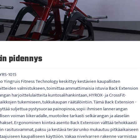
än pidennys
YRS-1015
 Yingruis Fitness Technology keskittyy kestävien kaupallisten
itteiden valmistukseen, toimittaa ammattimaisia ​​istuvia Back Extension
ngan harjoittelulaitteita kuntosalihankintaan, HYROX- ja CrossFit-
aikkojen tukemiseen, tukkukaupan räätälöintiin. Tämä Back Extension -
äyttää suljettua pystysuoraa painopinoa, sopii ihmisen lannerangan
lisen voiman liikeradalle, muotoilee tarkasti selkärangan ja alaselän
hakset. Ergonominen kiinteä asento Back Extension välttää tehokkaasti
ön rasitusvammat, paksu ja kestävä teräsrunko mukautuu pitkäaikaiseen
taajuiseen kaupalliseen käyttöön. Vakaa nivelvarren rakenne varmistaa