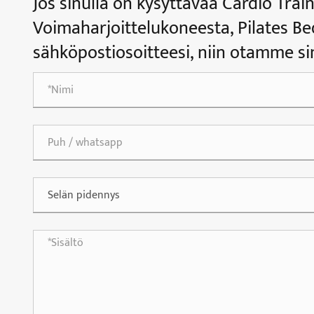
Jos sinulla on kysyttävää Cardio Trai
Voimaharjoittelukoneesta, Pilates Bed
sähköpostiosoitteesi, niin otamme sin