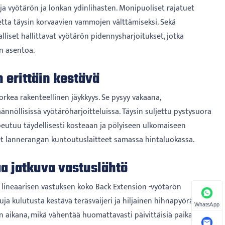
ja vyötärön ja lonkan ydinlihasten. Monipuoliset rajatuet
luetta täysin korvaavien vammojen välttämiseksi. Sekä
alliset hallittavat vyötärön pidennysharjoitukset, jotka
n asentoa.
 erittäin kestävä
orkea rakenteellinen jäykkyys. Se pysyy vakaana,
nnöllisissä vyötäröharjoitteluissa. Täysin suljettu pystysuora
peutuu täydellisesti kosteaan ja pölyiseen ulkomaiseen
et lannerangan kuntoutuslaitteet samassa hintaluokassa.
aa jatkuva vastuslähtö
n lineaarisen vastuksen koko Back Extension -vyötärön
uja kulutusta kestävä teräsvaijeri ja hiljainen hihnapyöräryhmä
WhatsApp
 aikana, mikä vähentää huomattavasti päivittäisiä paikan