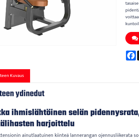
tasaise
pident
voittaa
kuntoil
F
teen Kuvaus
teen ydinedut
kka ihmislähtöinen selän pidennysrat
älihasten harjoittelu
xtensionin ainutlaatuinen kiinteä lannerangan ojennusliikerata sop