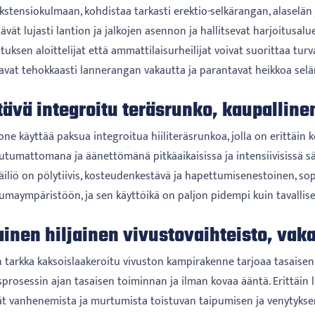
stensiokulmaan, kohdistaa tarkasti erektio-selkärangan, alaselän 
tävät lujasti lantion ja jalkojen asennon ja hallitsevat harjoitusa
uksen aloittelijat että ammattilaisurheilijat voivat suorittaa turv
avat tehokkaasti lannerangan vakautta ja parantavat heikkoa selä
ävä integroitu teräsrunko, kaupallinen
ne käyttää paksua integroitua hiiliteräsrunkoa, jolla on erittäin k
tumattomana ja äänettömänä pitkäaikaisissa ja intensiivisissä sää
äiliö on pölytiivis, kosteudenkestävä ja hapettumisenestoinen, so
umaympäristöön, ja sen käyttöikä on paljon pidempi kuin tavallis
inen hiljainen vivustovaihteisto, vak
in tarkka kaksoislaakeroitu vivuston kampirakenne tarjoaa tasaise
prosessin ajan tasaisen toiminnan ja ilman kovaa ääntä. Erittäin l
ät vanhenemista ja murtumista toistuvan taipumisen ja venytyksen