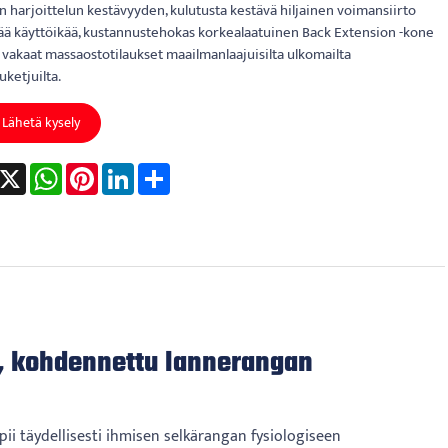
n harjoittelun kestävyyden, kulutusta kestävä hiljainen voimansiirto
ää käyttöikää, kustannustehokas korkealaatuinen Back Extension -kone
 vakaat massaostotilaukset maailmanlaajuisilta ulkomailta
uketjuilta.
Lähetä kysely
acebook
X
WhatsApp
Pinterest
LinkedIn
Share
a, kohdennettu lannerangan
ii täydellisesti ihmisen selkärangan fysiologiseen