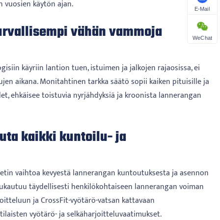
en vuosien käytön ajan.
E-Mail
urvallisempi vähän vammoja
WeChat
isiin käyriin lantion tuen, istuimen ja jalkojen rajaosissa, ei
en aikana. Monitahtinen tarkka säätö sopii kaiken pituisille ja
elet, ehkäisee toistuvia nyrjähdyksiä ja kroonista lannerangan
ta kaikki kuntoilu- ja
eetin vaihtoa kevyestä lannerangan kuntoutuksesta ja asennon
mukautuu täydellisesti henkilökohtaiseen lannerangan voiman
itteluun ja CrossFit-vyötärö-vatsan kattavaan
laisten vyötärö- ja selkäharjoitteluvaatimukset.