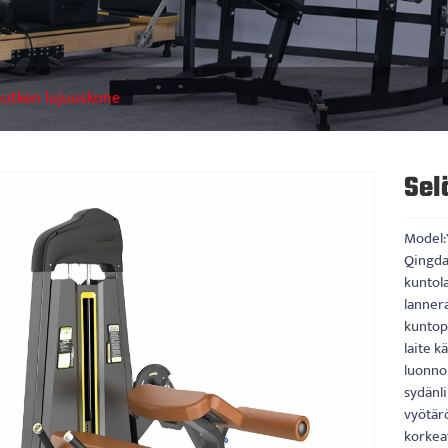
utken lujuuskone
Sel
Model:
Qingdao
kuntola
lannera
kuntop
laite k
luonnol
sydänli
vyötär
korkea