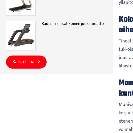
ylläpit
Kok
Kaupallinen sähköinen juoksumatto
aihe
Tiheät,
tukkois
joustav
Katso lisää
lihaste
Mon
kun
Moniva
korjau
etenem
voimah