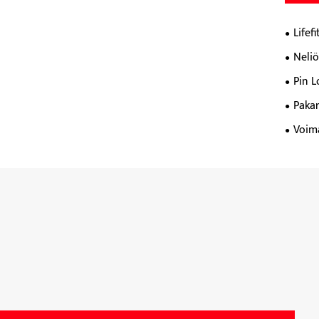
Lifef
Neli
Pin 
Pakar
Voim