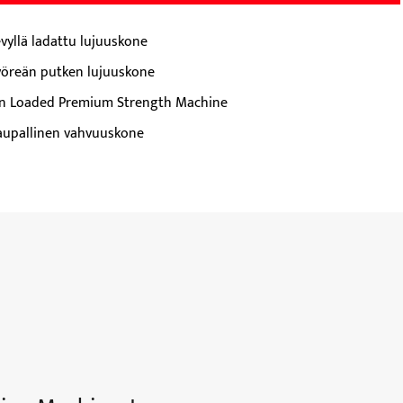
evyllä ladattu lujuuskone
yöreän putken lujuuskone
in Loaded Premium Strength Machine
aupallinen vahvuuskone