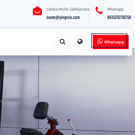
Lähetä Meille Sähköpostia
Whatsapp
owen@yingruis.com
8615376736259
Whatsapp