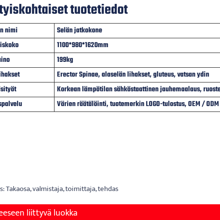
tyiskohtaiset tuotetiedot
n nimi
Selän jatkokone
iskoko
1100*980*1620mm
aino
199kg
ihakset
Erector Spinae, alaselän lihakset, gluteus, vatsan ydin
sityöt
Korkean lämpötilan sähköstaattinen jauhemaalaus, ruoste
spalvelu
Värien räätälöinti, tuotemerkin LOGO-tulostus, OEM / OD
: Takaosa, valmistaja, toimittaja, tehdas
eeseen liittyvä luokka