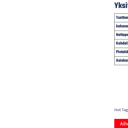
Yksi
Tuottee
kokona
Nettop
Kohdel
Pintakä
Asiaka
Hot Tags
Aih