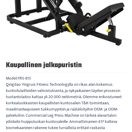
Kaupallinen jalkapuristin
Model:YRS-815
Qingdao Yingruis Fitness Technologylla on rikas alan kokemus
kuntoilulaitteiden valmistuksesta, ja nykyaikainen täyden prosessin
tuotantolaitos kattaa yli 20 000 neliömetriä. Olemme erikoistuneet
korkealuokkaisten kaupallisten kuntosalien T&K-toimintaan,
maailmanlaajuiseen tukkumyyntiin ja räätälöityihin OEM- ja ODM-
palveluihin. Commercial Leg Press Machine on tärkeä alavartalon
ydinlaite huippuluokan kuntosaleille. Ammattimainen 45° kalteva
biomekaaninen rakenne tukee turvallista erittäin raskasta