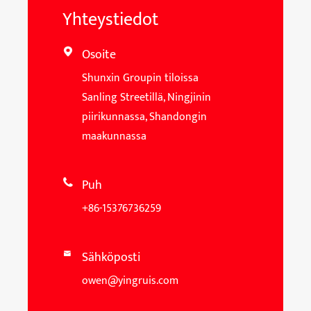
Yhteystiedot
Osoite

Shunxin Groupin tiloissa
Sanling Streetillä, Ningjinin
piirikunnassa, Shandongin
maakunnassa
Puh

+86-15376736259
Sähköposti

owen@yingruis.com