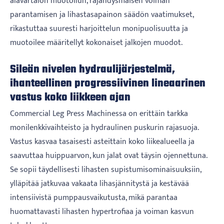
alavartalon muotoilun, räjähdysmäisen voiman
parantamisen ja lihastasapainon säädön vaatimukset,
rikastuttaa suuresti harjoittelun monipuolisuutta ja
muotoilee määritellyt kokonaiset jalkojen muodot.
Sileän nivelen hydraulijärjestelmä,
ihanteellinen progressiivinen lineaarinen
vastus koko liikkeen ajan
Commercial Leg Press Machinessa on erittäin tarkka
monilenkkivaihteisto ja hydraulinen puskurin rajasuoja.
Vastus kasvaa tasaisesti asteittain koko liikealueella ja
saavuttaa huippuarvon, kun jalat ovat täysin ojennettuna.
Se sopii täydellisesti lihasten supistumisominaisuuksiin,
ylläpitää jatkuvaa vakaata lihasjännitystä ja kestävää
intensiivistä pumppausvaikutusta, mikä parantaa
huomattavasti lihasten hypertrofiaa ja voiman kasvun