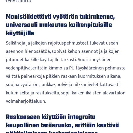
tehokkuutta.
Monisäädettävä vyötärön tukirakenne,
universaali mukautus kaikenpituisille
käyttäjille
Selkänoja ja jalkojen rajoituspehmusteet tukevat usean
asennon hienosäätöä, sopivat kehon asennot ja jalkojen
pituudet kaikille käyttäjille tarkasti. Suuritiheyksinen
vedenpitävä, erittäin kimmoisa PU-täyskääreinen pehmuste
välttää painearkoja pitkien raskaan kuormituksen aikana,
suojaa vyötärön, lonkka-, polvi- ja nilkkanivelet kattavasti
kulumiselta ja rasitukselta, sopii kaiken ikäisten alavartalon
voimaharjoitteluun.
Raskaaseen käyttöön integroitu
kaupallinen teräsrunko, erittäin kestävä