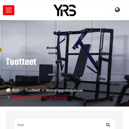
Tuotteet
Koti
Tuotteet
Voimaharjoittelukone
Lifefitnessin kaltainen voimakone