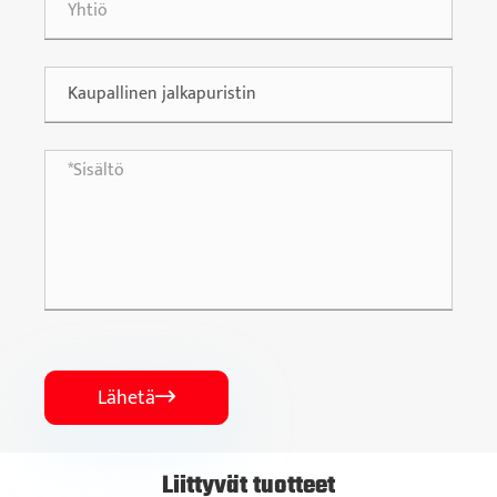
Lähetä

Liittyvät tuotteet