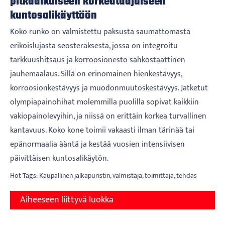
pitkäaikaiseen korkeataajuiseen
kuntosalikäyttöön
Koko runko on valmistettu paksusta saumattomasta
erikoislujasta seosteräksestä, jossa on integroitu
tarkkuushitsaus ja korroosionesto sähköstaattinen
jauhemaalaus. Sillä on erinomainen hienkestävyys,
korroosionkestävyys ja muodonmuutoskestävyys. Jatketut
olympiapainohihat molemmilla puolilla sopivat kaikkiin
vakiopainolevyihin, ja niissä on erittäin korkea turvallinen
kantavuus. Koko kone toimii vakaasti ilman tärinää tai
epänormaalia ääntä ja kestää vuosien intensiivisen
päivittäisen kuntosalikäytön.
Hot Tags: Kaupallinen jalkapuristin, valmistaja, toimittaja, tehdas
Aiheeseen liittyvä luokka