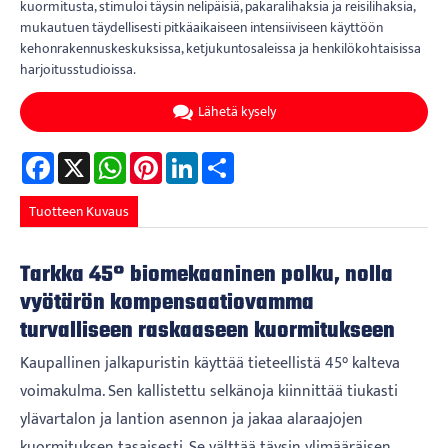
kuormitusta, stimuloi täysin nelipäisiä, pakaralihaksia ja reisilihaksia,
mukautuen täydellisesti pitkäaikaiseen intensiiviseen käyttöön
kehonrakennuskeskuksissa, ketjukuntosaleissa ja henkilökohtaisissa
harjoitusstudioissa.
Lähetä kysely
Facebook
X
WhatsApp
Pinterest
LinkedIn
Share
Tuotteen Kuvaus
Tarkka 45° biomekaaninen polku, nolla
vyötärön kompensaatiovamma
turvalliseen raskaaseen kuormitukseen
Kaupallinen jalkapuristin käyttää tieteellistä 45° kalteva
voimakulma. Sen kallistettu selkänoja kiinnittää tiukasti
ylävartalon ja lantion asennon ja jakaa alaraajojen
kuormituksen tasaisesti. Se välttää täysin ylimääräisen