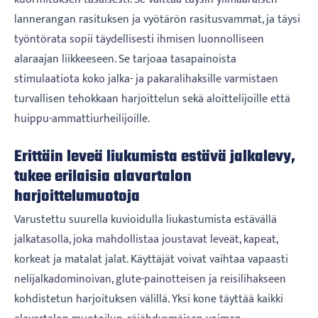
lannerangan rasituksen ja vyötärön rasitusvammat, ja täysi
työntörata sopii täydellisesti ihmisen luonnolliseen
alaraajan liikkeeseen. Se tarjoaa tasapainoista
stimulaatiota koko jalka- ja pakaralihaksille varmistaen
turvallisen tehokkaan harjoittelun sekä aloittelijoille että
huippu-ammattiurheilijoille.
Erittäin leveä liukumista estävä jalkalevy,
tukee erilaisia ​​alavartalon
harjoittelumuotoja
Varustettu suurella kuvioidulla liukastumista estävällä
jalkatasolla, joka mahdollistaa joustavat leveät, kapeat,
korkeat ja matalat jalat. Käyttäjät voivat vaihtaa vapaasti
nelijalkadominoivan, glute-painotteisen ja reisilihakseen
kohdistetun harjoituksen välillä. Yksi kone täyttää kaikki