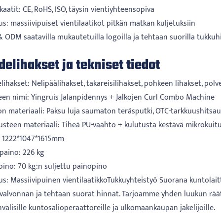
fikaatit: CE, RoHS, ISO, täysin vientiyhteensopiva
us: massiivipuiset vientilaatikot pitkän matkan kuljetuksiin
 ODM saatavilla mukautetuilla logoilla ja tehtaan suorilla tukkuh
elihakset ja tekniset tiedot
lihakset: Nelipäälihakset, takareisilihakset, pohkeen lihakset, polv
teen nimi: Yingruis Jalanpidennys + Jalkojen Curl Combo Machine
on materiaali: Paksu luja saumaton teräsputki, OTC-tarkkuushitsa
usteen materiaali: Tiheä PU-vaahto + kulutusta kestävä mikrokui
t: 1222*1047*1615mm
opaino: 226 kg
pino: 70 kg:n suljettu painopino
us: Massiivipuinen vientilaatikkoTukkuyhteistyö Suorana kuntolait
valvonnan ja tehtaan suorat hinnat. Tarjoamme yhden luukun räätä
välisille kuntosalioperaattoreille ja ulkomaankaupan jakelijoille.