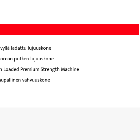
evyllä ladattu lujuuskone
yöreän putken lujuuskone
in Loaded Premium Strength Machine
aupallinen vahvuuskone