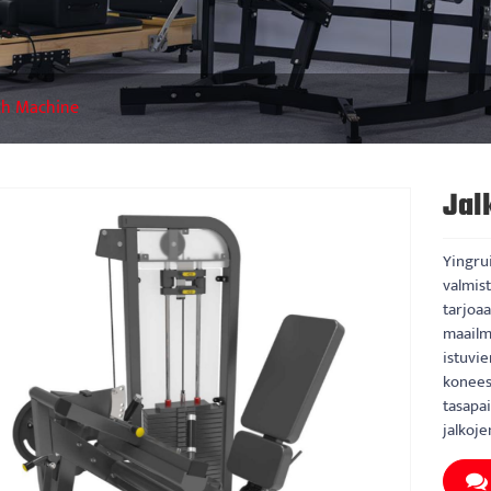
th Machine
Jal
Yingru
valmist
tarjoaa
maailma
istuvie
koneess
tasapai
jalkoje