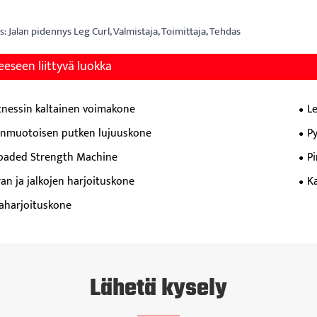
: Jalan pidennys Leg Curl, Valmistaja, Toimittaja, Tehdas
eeseen liittyvä luokka
itnessin kaltainen voimakone
L
önmuotoisen putken lujuuskone
P
Loaded Strength Machine
P
an ja jalkojen harjoituskone
K
aharjoituskone
Lähetä kysely