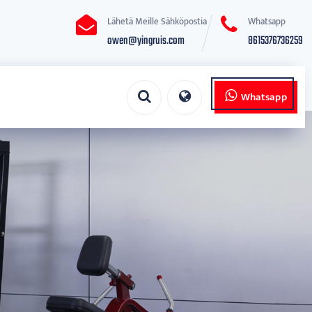
Lähetä Meille Sähköpostia
Whatsapp
owen@yingruis.com
8615376736259
Whatsapp