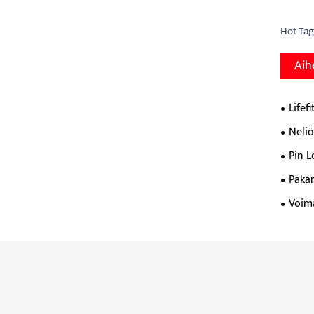
Hot Tags
Aih
Lifef
Neli
Pin 
Pakar
Voim