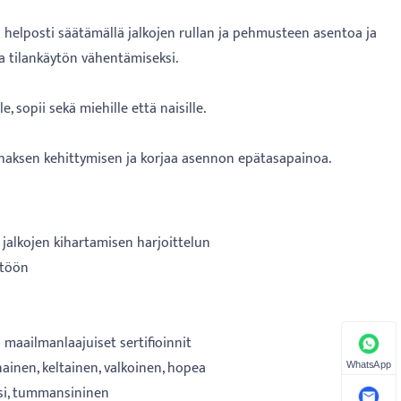
ä helposti säätämällä jalkojen rullan ja pehmusteen asentoa ja
ja tilankäytön vähentämiseksi.
e, sopii sekä miehille että naisille.
haksen kehittymisen ja korjaa asennon epätasapainoa.
 jalkojen kihartamisen harjoittelun
ttöön
 maailmanlaajuiset sertifioinnit
nen, keltainen, valkoinen, hopea
WhatsApp
ssi, tummansininen