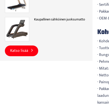
· Serti
· Pakka
· OEM &
Kaupallinen sähköinen juoksumatto
Kohd
· Kohde
· Tuot
Katso lisää
· Rung
· Pehm
· Mita
· Nett
· Paino
· Pakka
laadun
kansain