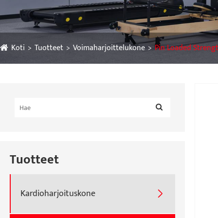
Koti
Tuotteet
Voimaharjoittelukone
Pin Loaded Streng
Tuotteet
Kardioharjoituskone
