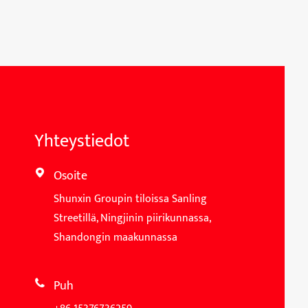
Yhteystiedot
Osoite

Shunxin Groupin tiloissa Sanling
Streetillä, Ningjinin piirikunnassa,
Shandongin maakunnassa
Puh
