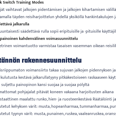
ck Switch Training Modes
ät vaihtavat jalkojen pidentämisen ja jalkojen kihartamisen välill
amalla täyden reisiharjoittelun yhdellä yksiköllä hankintakulujen 
ettävä jalkarulla
ntaisesti säädettävä rulla sopii eripituisille ja -pituisille käyttäjill
apainoinen kahdenvälinen voimasuunnittelu
rinen voimantuotto varmistaa tasaisen vasemman oikean reisili
tännön rakennesuunnittelu
oisriippumaton voimansiirto takaa sujuvan jalkojen pidennyksen ja
 kulutusta kestävä jalkarullatyyny pitkäkestoiseen raskaaseen käy
n suljettu painopinon kansi suojaa ja suojaa pölyltä
umattomat pohjajalat pitävät koneen vakaana harjoitusten aikana
staattinen maalattu runko, hien- ja ruosteenkestävä Räätälöinti ja
utetut kehyksen värit: musta, hopeanharmaa, tummanharmaa, punai
utetut tyynyn värit: musta, punainen, ruskea, vaaleanruskea, oran