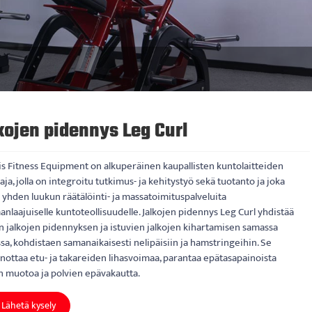
kojen pidennys Leg Curl
is Fitness Equipment on alkuperäinen kaupallisten kuntolaitteiden
aja, jolla on integroitu tutkimus- ja kehitystyö sekä tuotanto ja joka
 yhden luukun räätälöinti- ja massatoimituspalveluita
nlaajuiselle kuntoteollisuudelle. Jalkojen pidennys Leg Curl yhdistää
n jalkojen pidennyksen ja istuvien jalkojen kihartamisen samassa
a, kohdistaen samanaikaisesti nelipäisiin ja hamstringeihin. Se
nottaa etu- ja takareiden lihasvoimaa, parantaa epätasapainoista
n muotoa ja polvien epävakautta.
Lähetä kysely