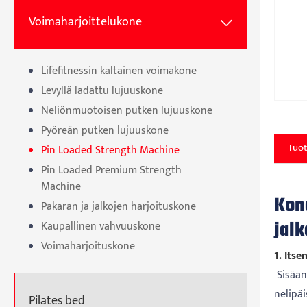
Voimaharjoittelukone

Lifefitnessin kaltainen voimakone
Levyllä ladattu lujuuskone
Neliönmuotoisen putken lujuuskone
Pyöreän putken lujuuskone
Tuot
Pin Loaded Strength Machine
Pin Loaded Premium Strength
Machine
Kon
Pakaran ja jalkojen harjoituskone
jalk
Kaupallinen vahvuuskone
Voimaharjoituskone
1. Itse
Sisäänr
nelipäi
Pilates bed