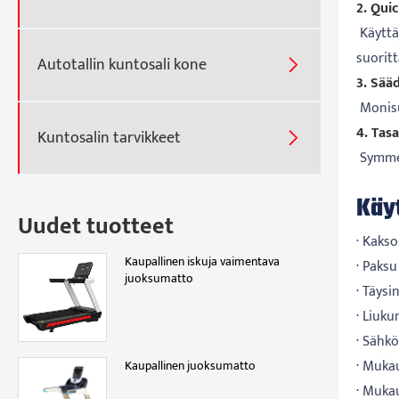
2. Qui
Käyttäj
suoritt
Autotallin kuntosali kone

3. Sääd
Monisuu
4. Tas
Kuntosalin tarvikkeet

Symmet
Käy
Uudet tuotteet
· Kaks
Kaupallinen iskuja vaimentava
· Paksu
juoksumatto
· Täysi
· Liuk
· Sähkö
· Muka
Kaupallinen juoksumatto
· Muka