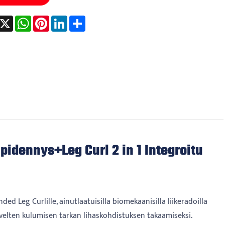
acebook
X
WhatsApp
Pinterest
LinkedIn
Share
dennys+Leg Curl 2 in 1 Integroitu
d Leg Curlille, ainutlaatuisilla biomekaanisilla liikeradoilla
 nivelten kulumisen tarkan lihaskohdistuksen takaamiseksi.