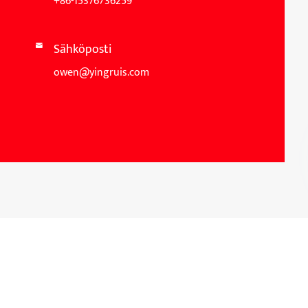
+86-15376736259
Sähköposti

owen@yingruis.com