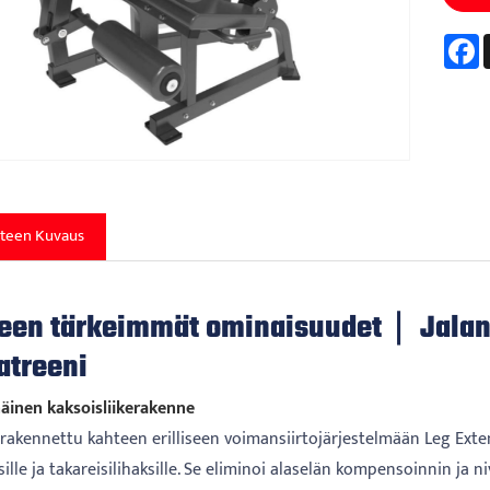
F
teen Kuvaus
een tärkeimmät ominaisuudet｜ Jalanpi
atreeni
näinen kaksoisliikerakenne
akennettu kahteen erilliseen voimansiirtojärjestelmään Leg Extende
sille ja takareisilihaksille. Se eliminoi alaselän kompensoinnin ja