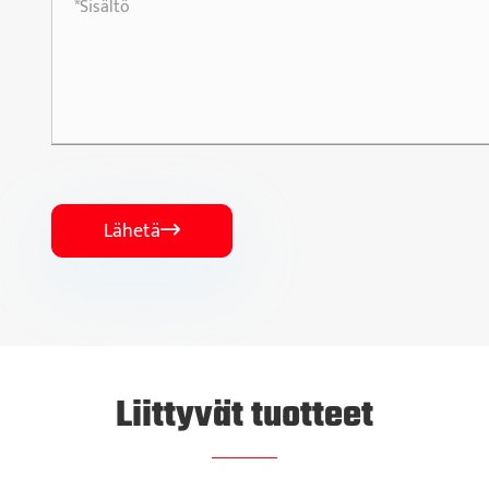
Lähetä

Liittyvät tuotteet