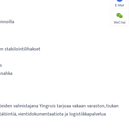
E-Mail
innoilla
WeChat
en stabilointilihakset
us
tunahka
teiden valmistajana Yingruis tarjoaa vakaan varaston, tiukan
löintiä, vientidokumentaatiota ja logistiikkapalvelua