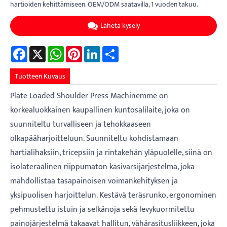
hartioiden kehittämiseen. OEM/ODM saatavilla, 1 vuoden takuu.
Lähetä kysely
Facebook
X
WhatsApp
Pinterest
LinkedIn
Share
Tuotteen Kuvaus
Plate Loaded Shoulder Press Machinemme on
korkealuokkainen kaupallinen kuntosalilaite, joka on
suunniteltu turvalliseen ja tehokkaaseen
olkapääharjoitteluun. Suunniteltu kohdistamaan
hartialihaksiin, tricepsiin ja rintakehän yläpuolelle, siinä on
isolateraalinen riippumaton käsivarsijärjestelmä, joka
mahdollistaa tasapainoisen voimankehityksen ja
yksipuolisen harjoittelun. Kestävä teräsrunko, ergonominen
pehmustettu istuin ja selkänoja sekä levykuormitettu
painojärjestelmä takaavat hallitun, vähärasitusliikkeen, joka