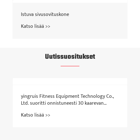
Istuva sivusovituskone
Katso lisää >>
Uutissuositukset
yingruis Fitness Equipment Technology Co.,
Ltd. suoritti onnistuneesti 30 kaarevan
juoksumaton tilauksen pakistanilaisille
Katso lisää >>
asiakkaille