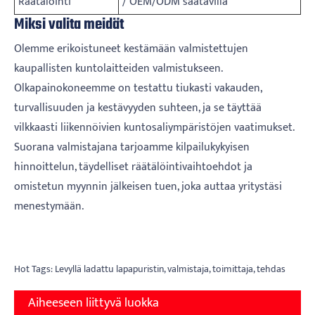
Räätälöinti
/ OEM/ODM saatavilla
Miksi valita meidät
Olemme erikoistuneet kestämään valmistettujen
kaupallisten kuntolaitteiden valmistukseen.
Olkapainokoneemme on testattu tiukasti vakauden,
turvallisuuden ja kestävyyden suhteen, ja se täyttää
vilkkaasti liikennöivien kuntosaliympäristöjen vaatimukset.
Suorana valmistajana tarjoamme kilpailukykyisen
hinnoittelun, täydelliset räätälöintivaihtoehdot ja
omistetun myynnin jälkeisen tuen, joka auttaa yritystäsi
menestymään.
Hot Tags: Levyllä ladattu lapapuristin, valmistaja, toimittaja, tehdas
Aiheeseen liittyvä luokka