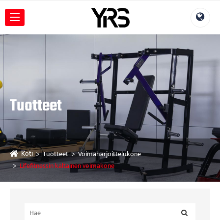
Tuotteet
Koti
Tuotteet
Voimaharjoittelukone
Lifefitnessin kaltainen voimakone