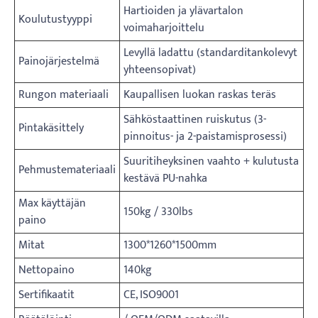
Hartioiden ja ylävartalon
Koulutustyyppi
voimaharjoittelu
Levyllä ladattu (standarditankolevyt
Painojärjestelmä
yhteensopivat)
Rungon materiaali
Kaupallisen luokan raskas teräs
Sähköstaattinen ruiskutus (3-
Pintakäsittely
pinnoitus- ja 2-paistamisprosessi)
Suuritiheyksinen vaahto + kulutusta
Pehmustemateriaali
kestävä PU-nahka
Max käyttäjän
150kg / 330lbs
paino
Mitat
1300*1260*1500mm
Nettopaino
140kg
Sertifikaatit
CE, ISO9001