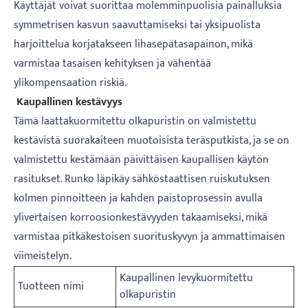
Käyttäjät voivat suorittaa molemminpuolisia painalluksia
symmetrisen kasvun saavuttamiseksi tai yksipuolista
harjoittelua korjatakseen lihasepätasapainon, mikä
varmistaa tasaisen kehityksen ja vähentää
ylikompensaation riskiä.
Kaupallinen kestävyys
Tämä laattakuormitettu olkapuristin on valmistettu
kestävistä suorakaiteen muotoisista teräsputkista, ja se on
valmistettu kestämään päivittäisen kaupallisen käytön
rasitukset. Runko läpikäy sähköstaattisen ruiskutuksen
kolmen pinnoitteen ja kahden paistoprosessin avulla
ylivertaisen korroosionkestävyyden takaamiseksi, mikä
varmistaa pitkäkestoisen suorituskyvyn ja ammattimaisen
viimeistelyn.
Kaupallinen levykuormitettu
Tuotteen nimi
olkapuristin