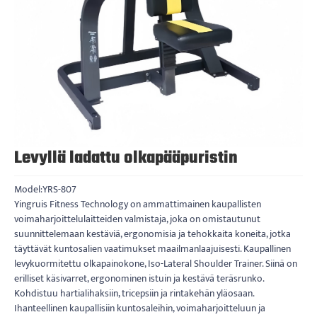
Levyllä ladattu olkapääpuristin
Model:YRS-807
Yingruis Fitness Technology on ammattimainen kaupallisten
voimaharjoittelulaitteiden valmistaja, joka on omistautunut
suunnittelemaan kestäviä, ergonomisia ja tehokkaita koneita, jotka
täyttävät kuntosalien vaatimukset maailmanlaajuisesti. Kaupallinen
levykuormitettu olkapainokone, Iso-Lateral Shoulder Trainer. Siinä on
erilliset käsivarret, ergonominen istuin ja kestävä teräsrunko.
Kohdistuu hartialihaksiin, tricepsiin ja rintakehän yläosaan.
Ihanteellinen kaupallisiin kuntosaleihin, voimaharjoitteluun ja