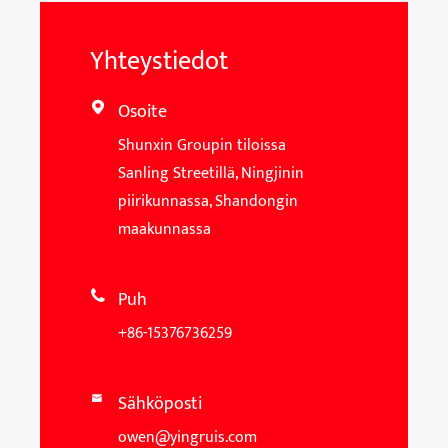
Yhteystiedot
Osoite

Shunxin Groupin tiloissa
Sanling Streetillä, Ningjinin
piirikunnassa, Shandongin
maakunnassa
Puh

+86-15376736259
Sähköposti

owen@yingruis.com