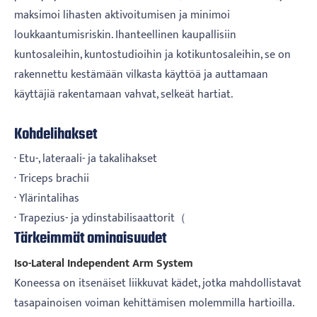
maksimoi lihasten aktivoitumisen ja minimoi
loukkaantumisriskin. Ihanteellinen kaupallisiin
kuntosaleihin, kuntostudioihin ja kotikuntosaleihin, se on
rakennettu kestämään vilkasta käyttöä ja auttamaan
käyttäjiä rakentamaan vahvat, selkeät hartiat.
Kohdelihakset
· Etu-, lateraali- ja takalihakset
· Triceps brachii
· Ylärintalihas
· Trapezius- ja ydinstabilisaattorit（
Tärkeimmät ominaisuudet
Iso-Lateral Independent Arm System
Koneessa on itsenäiset liikkuvat kädet, jotka mahdollistavat
tasapainoisen voiman kehittämisen molemmilla hartioilla.