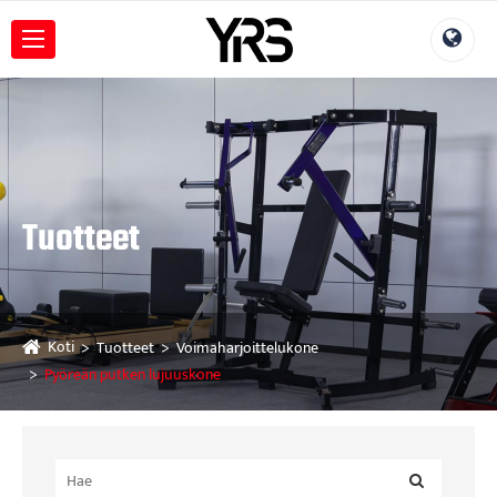
Tuotteet
Koti
Tuotteet
Voimaharjoittelukone
Pyöreän putken lujuuskone