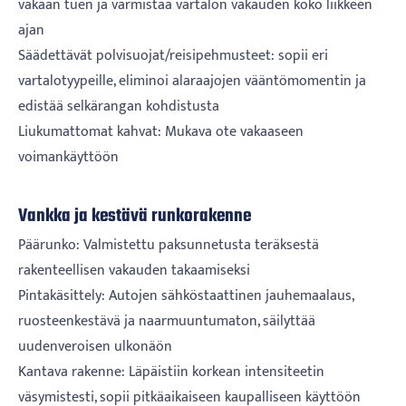
vakaan tuen ja varmistaa vartalon vakauden koko liikkeen
ajan
Säädettävät polvisuojat/reisipehmusteet: sopii eri
vartalotyypeille, eliminoi alaraajojen vääntömomentin ja
edistää selkärangan kohdistusta
Liukumattomat kahvat: Mukava ote vakaaseen
voimankäyttöön
Vankka ja kestävä runkorakenne
Päärunko: Valmistettu paksunnetusta teräksestä
rakenteellisen vakauden takaamiseksi
Pintakäsittely: Autojen sähköstaattinen jauhemaalaus,
ruosteenkestävä ja naarmuuntumaton, säilyttää
uudenveroisen ulkonäön
Kantava rakenne: Läpäistiin korkean intensiteetin
väsymistesti, sopii pitkäaikaiseen kaupalliseen käyttöön