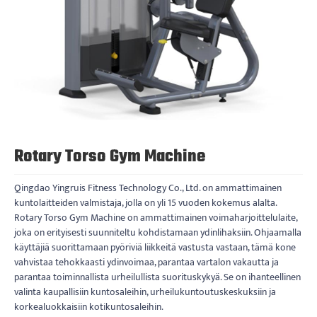
Rotary Torso Gym Machine
Qingdao Yingruis Fitness Technology Co., Ltd. on ammattimainen
kuntolaitteiden valmistaja, jolla on yli 15 vuoden kokemus alalta.
Rotary Torso Gym Machine on ammattimainen voimaharjoittelulaite,
joka on erityisesti suunniteltu kohdistamaan ydinlihaksiin. Ohjaamalla
käyttäjiä suorittamaan pyöriviä liikkeitä vastusta vastaan, tämä kone
vahvistaa tehokkaasti ydinvoimaa, parantaa vartalon vakautta ja
parantaa toiminnallista urheilullista suorituskykyä. Se on ihanteellinen
valinta kaupallisiin kuntosaleihin, urheilukuntoutuskeskuksiin ja
korkealuokkaisiin kotikuntosaleihin.