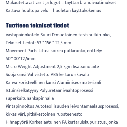
Mukautettavat värit ja logot – täyttää brändivaatimukset
Kattava huoltopalvelu – huoleton käyttökokemus
Tuotteen tekniset tiedot
Vastapainokotelo Suuri D-muotoinen teräsputkirunko,
Tekniset tiedot: 53 * 156 * T2,5 mm
Movement Parts Litteä soikea putkirunko, erittely:
50*100*T2,5mm
Micro Weight Adjustment 2,5 kg:n lisäpainolaite
Suojakansi Vahvistettu ABS kertaruiskuvalu
Kahva koristeellinen kansi Alumiiniseosmateriaali
Istuin/selkätyyny Polyuretaanivaahtoprosessi
superkuitunahkapinnalla
Pintapinnoitus Autoteollisuuden leivontamaalausprosessi,
kirkas väri, pitkäkestoinen ruosteenesto
Hihnapyörä Korkealaatuinen PA kertaruiskupuristus, jonka