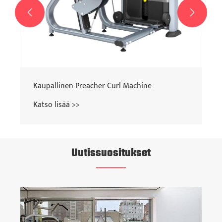


Uutissuositukset
Kuinka Pilates-sänky parantaa