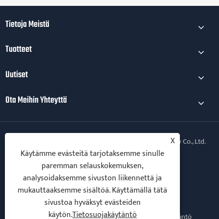
Tietoja Meistä
Tuotteet
Uutiset
Ota Meihin Yhteyttä
X
Copyright © 2026 Qingdao Yingruis Fitness Technology Co., Ltd.
Kaikki oikeudet pidätetään.
Käytämme evästeitä tarjotaksemme sinulle
paremman selauskokemuksen,
Follow Us
analysoidaksemme sivuston liikennettä ja
mukauttaaksemme sisältöä. Käyttämällä tätä
sivustoa hyväksyt evästeiden
käytön.
Tietosuojakäytäntö
Links
Sitemap
RSS
XML
Tietosuojakäytäntö