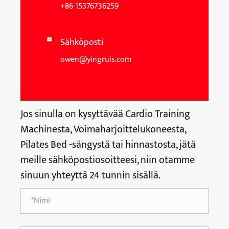
+86-15376736259
Sähköposti

owen@yingruis.com
Jos sinulla on kysyttävää Cardio Training
Machinesta, Voimaharjoittelukoneesta,
Pilates Bed -sängystä tai hinnastosta, jätä
meille sähköpostiosoitteesi, niin otamme
sinuun yhteyttä 24 tunnin sisällä.