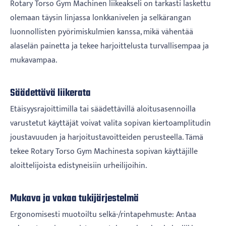
Rotary Torso Gym Machinen liikeakseli on tarkasti laskettu
olemaan täysin linjassa lonkkanivelen ja selkärangan
luonnollisten pyörimiskulmien kanssa, mikä vähentää
alaselän painetta ja tekee harjoittelusta turvallisempaa ja
mukavampaa.
Säädettävä liikerata
Etäisyysrajoittimilla tai säädettävillä aloitusasennoilla
varustetut käyttäjät voivat valita sopivan kiertoamplitudin
joustavuuden ja harjoitustavoitteiden perusteella. Tämä
tekee Rotary Torso Gym Machinesta sopivan käyttäjille
aloittelijoista edistyneisiin urheilijoihin.
Mukava ja vakaa tukijärjestelmä
Ergonomisesti muotoiltu selkä-/rintapehmuste: Antaa