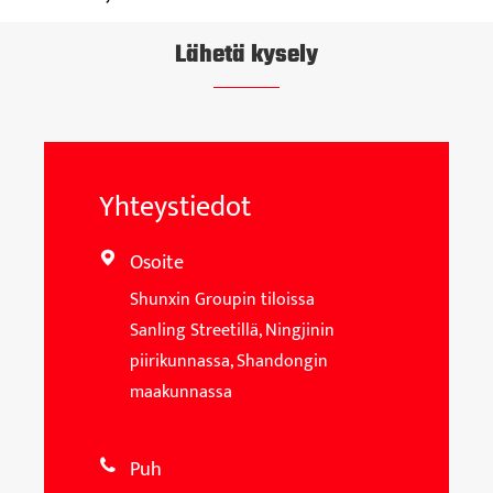
Lähetä kysely
Yhteystiedot
Osoite

Shunxin Groupin tiloissa
Sanling Streetillä, Ningjinin
piirikunnassa, Shandongin
maakunnassa
Puh
