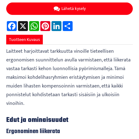
Lähetä kysely
Facebook
X
WhatsApp
Pinterest
LinkedIn
Share
Tuotteen Kuvaus
Laitteet harjoittavat tarkkuutta vinoille tieteellisen
ergonomisen suunnittelun avulla varmistaen, että liikerata
vastaa tarkasti kehon luonnollisia pyörimismalleja. Tämä
maksimoi kohdelihasryhmien eristäytymisen ja minimoi
muiden lihasten kompensoinnin varmistaen, että kaikki
ponnistelut kohdistetaan tarkasti sisäisiin ja ulkoisiin
vinoihin.
Edut ja ominaisuudet
Ergonominen liikerata