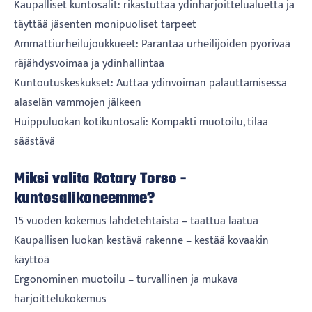
Kaupalliset kuntosalit: rikastuttaa ydinharjoittelualuetta ja
täyttää jäsenten monipuoliset tarpeet
Ammattiurheilujoukkueet: Parantaa urheilijoiden pyörivää
räjähdysvoimaa ja ydinhallintaa
Kuntoutuskeskukset: Auttaa ydinvoiman palauttamisessa
alaselän vammojen jälkeen
Huippuluokan kotikuntosali: Kompakti muotoilu, tilaa
säästävä
Miksi valita Rotary Torso -
kuntosalikoneemme?
15 vuoden kokemus lähdetehtaista – taattua laatua
Kaupallisen luokan kestävä rakenne – kestää kovaakin
käyttöä
Ergonominen muotoilu – turvallinen ja mukava
harjoittelukokemus