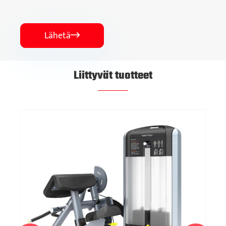
Lähetä

Liittyvät tuotteet
Olkapääpuristimen kouluttaja
Katso lisää >>