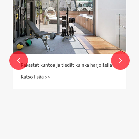
kuntoilurutiiniasi?
Katso lisää >>

