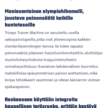
Moniasentoinen olympiahihamalli,
joustava painonsäätö kaikille
kuntotasoille
Triceps Trainer Machine on varustettu useilla
vakiopainotapeilla, jotka ovat yhteensopivia kaikkien
standardipainolevyjen kanssa. Se tukee vapaata
painonsäätöä jokaiseen harjoitusintensiteettiin, aloittelijan
muotoiluharjoituksista huippuintensiteetin
voimaharjoitteluun. Itsenäinen kahdenvälinen kuormitus
mahdollistaa epäsymmetrisen painon asettamisen, mikä
korjaa tehokkaasti vasemman ja oikean käsivarren voiman
epätasapainon.
Raskaaseen käyttöön integroitu
kaupallinen teräsrunko, erittäin kestävä