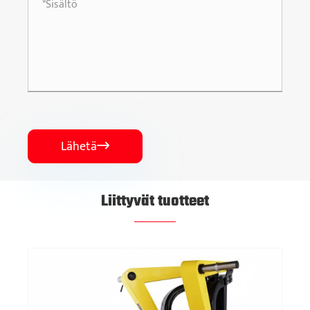
Lähetä

Liittyvät tuotteet
Istuva sivusovituskone