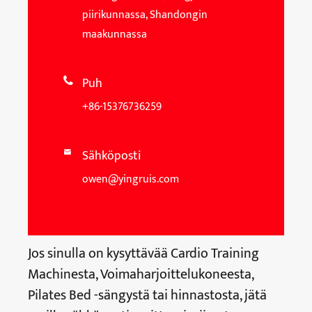
piirikunnassa, Shandongin
maakunnassa
Puh

+86-15376736259
Sähköposti

owen@yingruis.com
Jos sinulla on kysyttävää Cardio Training
Machinesta, Voimaharjoittelukoneesta,
Pilates Bed -sängystä tai hinnastosta, jätä