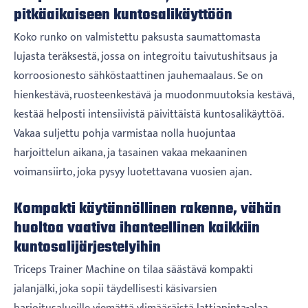
pitkäaikaiseen kuntosalikäyttöön
Koko runko on valmistettu paksusta saumattomasta
lujasta teräksestä, jossa on integroitu taivutushitsaus ja
korroosionesto sähköstaattinen jauhemaalaus. Se on
hienkestävä, ruosteenkestävä ja muodonmuutoksia kestävä,
kestää helposti intensiivistä päivittäistä kuntosalikäyttöä.
Vakaa suljettu pohja varmistaa nolla huojuntaa
harjoittelun aikana, ja tasainen vakaa mekaaninen
voimansiirto, joka pysyy luotettavana vuosien ajan.
Kompakti käytännöllinen rakenne, vähän
huoltoa vaativa ihanteellinen kaikkiin
kuntosalijärjestelyihin
Triceps Trainer Machine on tilaa säästävä kompakti
jalanjälki, joka sopii täydellisesti käsivarsien