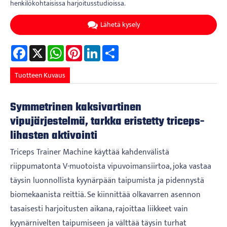
henkilökohtaisissa harjoitusstudioissa.
Lähetä kysely
Facebook
X
WhatsApp
Pinterest
LinkedIn
Share
Tuotteen Kuvaus
Symmetrinen kaksivartinen
vipujärjestelmä, tarkka eristetty triceps-
lihasten aktivointi
Triceps Trainer Machine käyttää kahdenvälistä
riippumatonta V-muotoista vipuvoimansiirtoa, joka vastaa
täysin luonnollista kyynärpään taipumista ja pidennystä
biomekaanista reittiä. Se kiinnittää olkavarren asennon
tasaisesti harjoitusten aikana, rajoittaa liikkeet vain
kyynärnivelten taipumiseen ja välttää täysin turhat