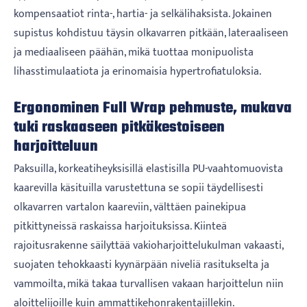
kompensaatiot rinta-, hartia- ja selkälihaksista. Jokainen
supistus kohdistuu täysin olkavarren pitkään, lateraaliseen
ja mediaaliseen päähän, mikä tuottaa monipuolista
lihasstimulaatiota ja erinomaisia ​​hypertrofiatuloksia.
Ergonominen Full Wrap pehmuste, mukava
tuki raskaaseen pitkäkestoiseen
harjoitteluun
Paksuilla, korkeatiheyksisillä elastisilla PU-vaahtomuovista
kaarevilla käsituilla varustettuna se sopii täydellisesti
olkavarren vartalon kaareviin, välttäen painekipua
pitkittyneissä raskaissa harjoituksissa. Kiinteä
rajoitusrakenne säilyttää vakioharjoittelukulman vakaasti,
suojaten tehokkaasti kyynärpään niveliä rasitukselta ja
vammoilta, mikä takaa turvallisen vakaan harjoittelun niin
aloittelijoille kuin ammattikehonrakentajillekin.