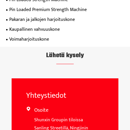
Pin Loaded Premium Strength Machine
Pakaran ja jalkojen harjoituskone
Kaupallinen vahvuuskone
Voimaharjoituskone
Lähetä kysely
Yhteystiedot
Osoite

Shunxin Groupin tiloissa
Sanling Streetillä, Ningjinin