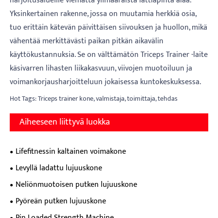
harjoitusalueille viemättä ylimääräistä lattiapinta-alaa.
Yksinkertainen rakenne, jossa on muutamia herkkiä osia,
tuo erittäin kätevän päivittäisen siivouksen ja huollon, mikä
vähentää merkittävästi paikan pitkän aikavälin
käyttökustannuksia. Se on välttämätön Triceps Trainer -laite
käsivarren lihasten liikakasvuun, viivojen muotoiluun ja
voimankorjausharjoitteluun jokaisessa kuntokeskuksessa.
Hot Tags: Triceps trainer kone, valmistaja, toimittaja, tehdas
Aiheeseen liittyvä luokka
Lifefitnessin kaltainen voimakone
Levyllä ladattu lujuuskone
Neliönmuotoisen putken lujuuskone
Pyöreän putken lujuuskone
Pin Loaded Strength Machine