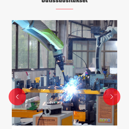
Uutissuositukset
Mikä on kaupallinen voimakone ja miksi se on
välttämätöntä nykyaikaisille kuntosaleille?
Katso lisää >>

