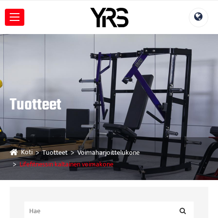
Tuotteet
Koti
Tuotteet
Voimaharjoittelukone
Lifefitnessin kaltainen voimakone